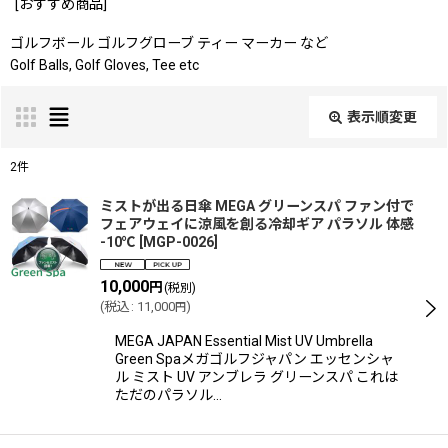
[
おすすめ商品
]
ゴルフボール ゴルフグローブ ティー マーカー など
Golf Balls, Golf Gloves, Tee etc
表示順変更
閉じる
2
件
表示数
:
ミストが出る日傘 MEGA グリーンスパ ファン付で
フェアウェイに涼風を創る冷却ギア パラソル 体感
-10℃
[
MGP-0026
]
並び順
:
10,000
円
(税別)
(
税込
:
11,000
)
円
絞り込む
MEGA JAPAN Essential Mist UV Umbrella
Green Spaメガゴルフジャパン エッセンシャ
ル ミスト UV アンブレラ グリーンスパ これは
ただのパラソル…