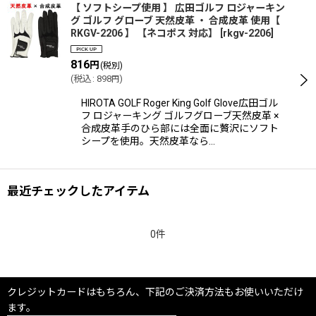
【 ソフトシープ使用 】 広田ゴルフ ロジャーキン
グ ゴルフ グローブ 天然皮革 ・ 合成皮革 使用【
RKGV-2206 】 【ネコポス 対応】
[
rkgv-2206
]
816
円
(税別)
(
税込
:
898
)
円
HIROTA GOLF Roger King Golf Glove広田ゴル
フ ロジャーキング ゴルフグローブ天然皮革 ×
合成皮革手のひら部には全面に贅沢にソフト
シープを使用。天然皮革なら…
最近チェックしたアイテム
0件
クレジットカードはもちろん、下記のご決済方法もお使いいただけ
ます。