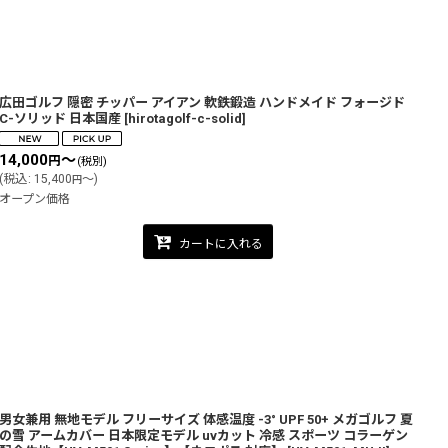
広田ゴルフ 隠密 チッパー アイアン 軟鉄鍛造 ハンドメイド フォージド
C-ソリッド 日本国産
[
hirotagolf-c-solid
]
14,000
～
円
(税別)
(
税込
:
15,400
～
)
円
オープン価格
カートに入れる
男女兼用 無地モデル フリーサイズ 体感温度 -3° UPF 50+ メガゴルフ 夏
の雪 アームカバー 日本限定モデル uvカット 冷感 スポーツ コラーゲン