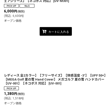
ェアシリーズ】【ネコポス 対応】
[
UV-M301
]
6,000
円
(税別)
(
税込
:
6,600
)
円
オープン価格
カートに入れる
レディース 全2カラー】【フリーサイズ】【体感温度 -3°】【UPF 50+】
【MEGA Golf 夏の雪 Hand Cover】 メガゴルフ 夏の雪 ハンドカバー
【UV-001】【ネコポス 対応】
[
UV-001
]
1,380
円
(税別)
(
税込
:
1,518
)
円
オープン価格