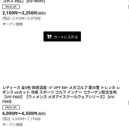
コポス 対応】
[
UV-M501
]
2,100
～2,250
円
円
(税別)
(
税込
:
2,310
～2,475
)
円
円
オープン価格
カートに入れる
レディース 全5色 体感温度 -3° UPF 50+ メガゴルフ 夏の雪 トレンカ レ
ギンス uvカット 冷感 スポーツ ゴルフ インナー コラーゲン配合生地
【UV-F602】【ウィメンズ メガアイスクールウェアシリーズ】
[
UV-
F602
]
6,000
～6,500
円
円
(税別)
(
税込
:
6,600
～7,150
)
円
円
オープン価格