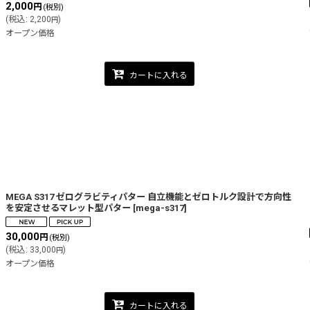
2,000
円
(税別)
(
税込
:
2,200
)
円
オープン価格
カートに入れる
MEGA S317 ゼログラビティパター 自立機能とゼロトルク設計で方向性
を安定させるマレット型パター
[
mega-s317
]
30,000
円
(税別)
(
税込
:
33,000
)
円
オープン価格
カートに入れる