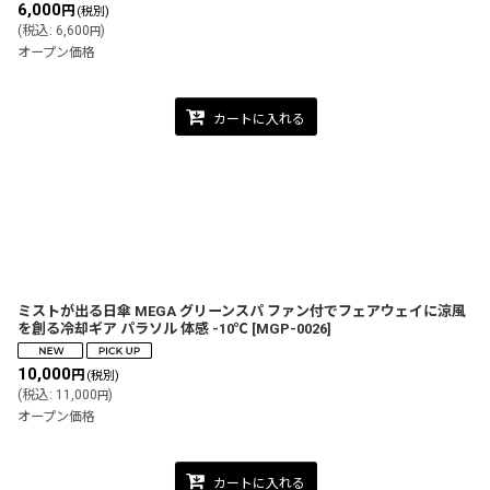
6,000
円
(税別)
(
税込
:
6,600
)
円
オープン価格
カートに入れる
ミストが出る日傘 MEGA グリーンスパ ファン付でフェアウェイに涼風
を創る冷却ギア パラソル 体感 -10℃
[
MGP-0026
]
10,000
円
(税別)
(
税込
:
11,000
)
円
オープン価格
カートに入れる