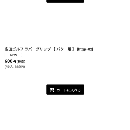
広田ゴルフ ラバーグリップ 【 パター用 】
[
htgp-02
]
600
円
(税別)
(
税込
:
660
)
円
カートに入れる