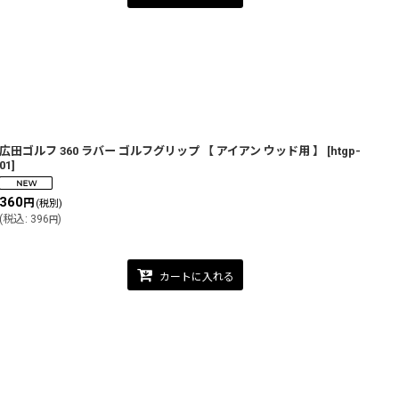
広田ゴルフ 360 ラバー ゴルフグリップ 【 アイアン ウッド用 】
[
htgp-
01
]
360
円
(税別)
(
税込
:
396
)
円
カートに入れる