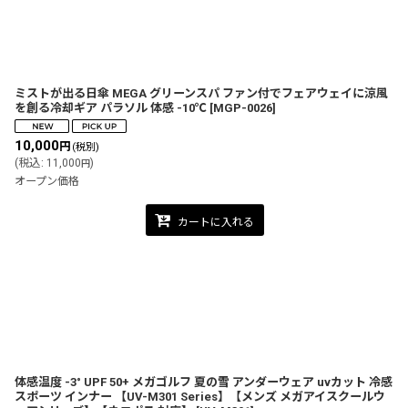
ミストが出る日傘 MEGA グリーンスパ ファン付でフェアウェイに涼風
を創る冷却ギア パラソル 体感 -10℃
[
MGP-0026
]
10,000
円
(税別)
(
税込
:
11,000
)
円
オープン価格
カートに入れる
体感温度 -3° UPF 50+ メガゴルフ 夏の雪 アンダーウェア uvカット 冷感
スポーツ インナー 【UV-M301 Series】【メンズ メガアイスクールウ