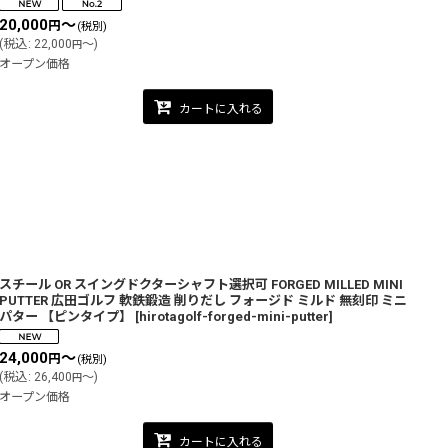
20,000
～
円
(税別)
(
税込
:
22,000
～
)
円
オープン価格
カートに入れる
スチール OR スイングドクターシャフト選択可 FORGED MILLED MINI
PUTTER 広田ゴルフ 軟鉄鍛造 削りだし フォージド ミルド 無刻印 ミニ
パター 【ピンタイプ】
[
hirotagolf-forged-mini-putter
]
24,000
～
円
(税別)
(
税込
:
26,400
～
)
円
オープン価格
カートに入れる