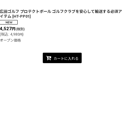
広田ゴルフ プロテクトポール ゴルフクラブを安心して輸送する必須ア
イテム
[
HT-PP01
]
4,527
円
(税別)
(
税込
:
4,980
)
円
オープン価格
カートに入れる