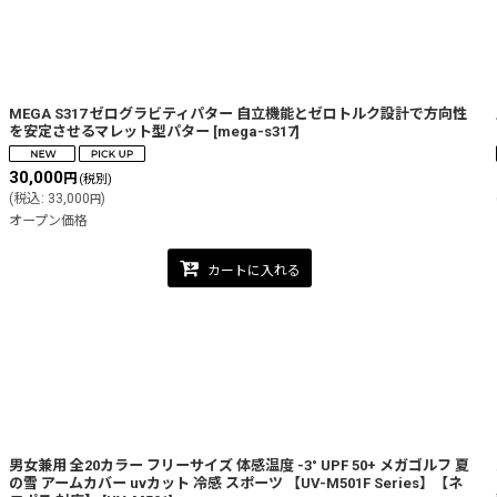
MEGA S317 ゼログラビティパター 自立機能とゼロトルク設計で方向性
を安定させるマレット型パター
[
mega-s317
]
30,000
円
(税別)
(
税込
:
33,000
)
円
オープン価格
カートに入れる
男女兼用 全20カラー フリーサイズ 体感温度 -3° UPF 50+ メガゴルフ 夏
の雪 アームカバー uvカット 冷感 スポーツ 【UV-M501F Series】【ネ