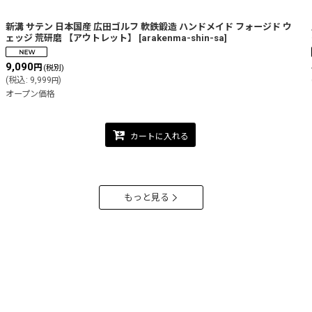
新溝 サテン 日本国産 広田ゴルフ 軟鉄鍛造 ハンドメイド フォージド ウ
ェッジ 荒研磨 【アウトレット】
[
arakenma-shin-sa
]
9,090
円
(税別)
(
税込
:
9,999
)
円
オープン価格
カートに入れる
もっと見る