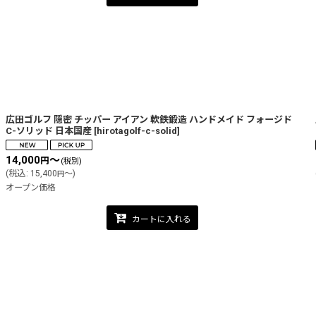
広田ゴルフ 隠密 チッパー アイアン 軟鉄鍛造 ハンドメイド フォージド
C-ソリッド 日本国産
[
hirotagolf-c-solid
]
14,000
～
円
(税別)
(
税込
:
15,400
～
)
円
オープン価格
カートに入れる