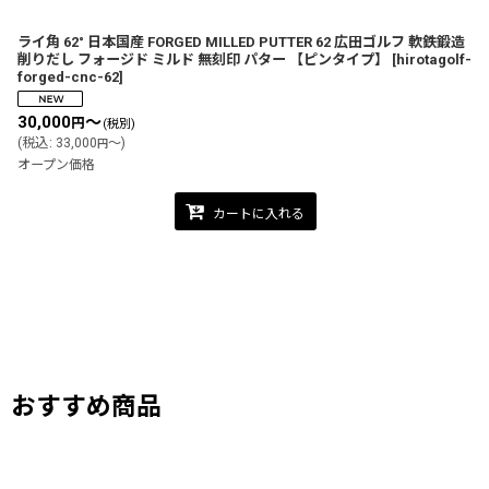
ライ角 62° 日本国産 FORGED MILLED PUTTER 62 広田ゴルフ 軟鉄鍛造
削りだし フォージド ミルド 無刻印 パター 【ピンタイプ】
[
hirotagolf-
forged-cnc-62
]
30,000
～
円
(税別)
(
税込
:
33,000
～
)
円
オープン価格
カートに入れる
おすすめ商品