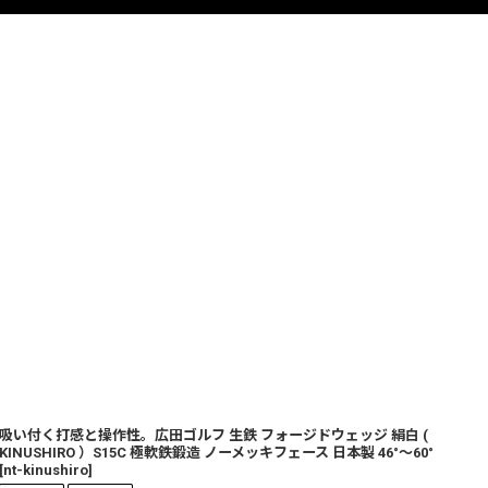
吸い付く打感と操作性。広田ゴルフ 生鉄 フォージドウェッジ 絹白 (
KINUSHIRO ）S15C 極軟鉄鍛造 ノーメッキフェース 日本製 46°〜60°
[
nt-kinushiro
]