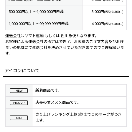
円
500,000
以上～1,000,000
未満
3,000
円
円
円
(
税込
:
3,300
)
円
1,000,000
以上～99,999,999
未満
4,000
円
円
円
(
税込
:
4,400
)
円
運送会社はヤマト運輸 もしくは 佐川急便となります。
お客様による運送会社の指定はできず、お客様のご注文内容及びお住
まいの地域にて運送会社を決めさせていただきますのでご理解願いま
す。
アイコンについて
新着商品です。
店長のオススメ商品です。
売り上げランキング上位5位までこのマークがつき
ます。