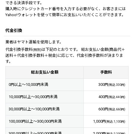
できる決済手段です。
購入時にクレジットカード番号を入力する必要がなく、お客さまには
Yahoo!ウォレットを使って簡単にお支払いいただくことができます。
代金引換
業者はヤマト運輸を使用します。
代金引換手数料
は下記のとおりです。 総お支払い金額(商品代＋
(税別)
送料＋代金引換手数料＋税金)に応じて、代金引換手数料が決まりま
す。
総お支払い金額
手数料
0
以上～10,000
未満
300
円
円
円
(
税込
:
330
)
円
10,000
以上～30,000
未満
400
円
円
円
(
税込
:
440
)
円
30,000
以上～100,000
未満
600
円
円
円
(
税込
:
660
)
円
100,000
以上～300,000
未満
1,000
円
円
円
(
税込
:
1,100
)
円
300,000
以上～500,000
未満
2,000
円
円
円
(
税込
:
2,200
)