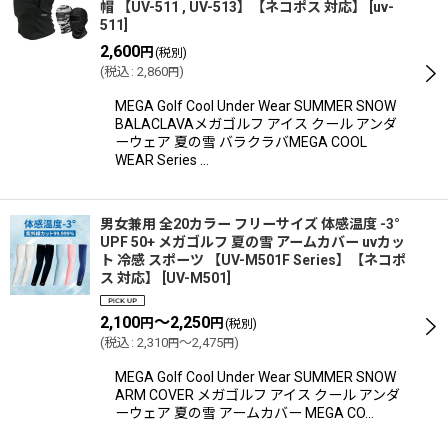
帽 【UV-511 , UV-513】【ネコポス 対応】
[
uv-
511
]
2,600
円
(税別)
(
税込
:
2,860
)
円
MEGA Golf Cool Under Wear SUMMER SNOW
BALACLAVAメガゴルフ アイス クール アンダ
ーウェア 夏の雪 バラクラバMEGA COOL
WEAR Series …
男女兼用 全20カラー フリーサイズ 体感温度 -3°
UPF 50+ メガゴルフ 夏の雪 アームカバー uvカッ
ト 冷感 スポーツ 【UV-M501F Series】【ネコポ
ス 対応】
[
UV-M501
]
2,100
～2,250
円
円
(税別)
(
税込
:
2,310
～2,475
)
円
円
MEGA Golf Cool Under Wear SUMMER SNOW
ARM COVER メガゴルフ アイス クール アンダ
ーウェア 夏の雪 アームカバー MEGA CO…