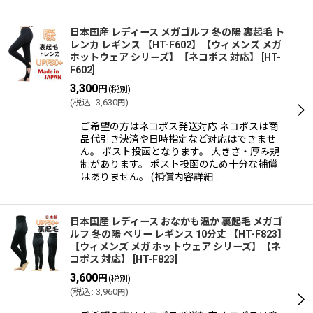
日本国産 レディース メガゴルフ 冬の陽 裏起毛 ト
レンカ レギンス 【HT-F602】【ウィメンズ メガ
ホットウェア シリーズ】【ネコポス 対応】
[
HT-
F602
]
3,300
円
(税別)
(
税込
:
3,630
)
円
ご希望の方はネコポス発送対応 ネコポスは商
品代引き決済や日時指定など対応はできませ
ん。 ポスト投函となります。 大きさ・厚み規
制があります。 ポスト投函のため十分な補償
はありません。 (補償内容詳細…
日本国産 レディース おなかも温か 裏起毛 メガゴ
ルフ 冬の陽 ベリー レギンス 10分丈 【HT-F823】
【ウィメンズ メガ ホットウェア シリーズ】【ネ
コポス 対応】
[
HT-F823
]
3,600
円
(税別)
(
税込
:
3,960
)
円