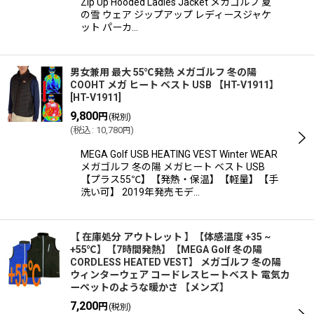
Zip Up Hooded Ladies Jacket メガゴルフ 夏
の雪 ウェア ジップアップ レディースジャケ
ット パーカ…
男女兼用 最大 55℃発熱 メガゴルフ 冬の陽
COOHT メガ ヒート ベスト USB 【HT-V1911】
[
HT-V1911
]
9,800
円
(税別)
(
税込
:
10,780
)
円
MEGA Golf USB HEATING VEST Winter WEAR
メガゴルフ 冬の陽 メガヒート ベスト USB
【プラス55℃】【発熱・保温】【軽量】【手
洗い可】 2019年発売モデ…
【 在庫処分 アウトレット 】【体感温度 +35 ~
+55℃】【7時間発熱】【MEGA Golf 冬の陽
CORDLESS HEATED VEST】 メガゴルフ 冬の陽
ウィンターウェア コードレスヒートベスト 電気カ
ーペットのような暖かさ 【メンズ】
7,200
円
(税別)