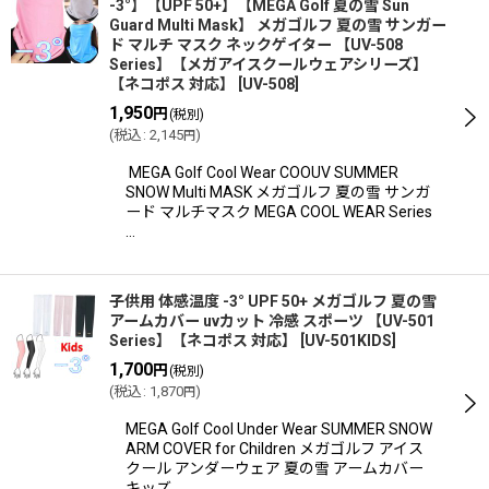
-3°】【UPF 50+】【MEGA Golf 夏の雪 Sun
Guard Multi Mask】 メガゴルフ 夏の雪 サンガー
ド マルチ マスク ネックゲイター 【UV-508
Series】【メガアイスクールウェアシリーズ】
【ネコポス 対応】
[
UV-508
]
1,950
円
(税別)
(
税込
:
2,145
)
円
MEGA Golf Cool Wear COOUV SUMMER
SNOW Multi MASK メガゴルフ 夏の雪 サンガ
ード マルチマスク MEGA COOL WEAR Series
…
子供用 体感温度 -3° UPF 50+ メガゴルフ 夏の雪
アームカバー uvカット 冷感 スポーツ 【UV-501
Series】【ネコポス 対応】
[
UV-501KIDS
]
1,700
円
(税別)
(
税込
:
1,870
)
円
MEGA Golf Cool Under Wear SUMMER SNOW
ARM COVER for Children メガゴルフ アイス
クール アンダーウェア 夏の雪 アームカバー
キッズ …