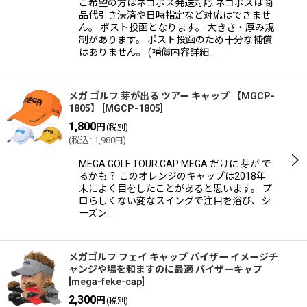
ご希望の方はネコポス発送対応 ネコポスは商
品代引き決済や日時指定など対応はできませ
ん。 ポスト投函となります。 大きさ・厚み規
制があります。 ポスト投函のため十分な補償
はありません。 (補償内容詳細…
メガ ゴルフ 芽が出る ツアー キャップ 【MGCP-
1805】
[
MGCP-1805
]
1,800
円
(税別)
(
税込
:
1,980
)
円
MEGA GOLF TOUR CAP MEGA だけに 芽が で
るかも？ このオレンジのキャップは2018年
末によく目をしたことがあると思います。 プ
ロらしくない変なスイングで注目を浴び、シ
ーズン…
メガゴルフ フェイ キャップ バイザー イメージチ
ャンジや場を和ますのに最適 バイザーキャプ
[
mega-feke-cap
]
2,300
円
(税別)