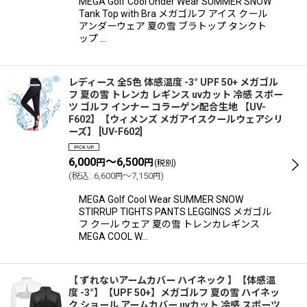
MEGA Golf Cool Under Wear SUMMER SNOW
Tank Top with Bra メガゴルフ アイス クール
アンダーウェア 夏の雪 ブラトップ タンクト
ップ …
レディース 全5色 体感温度 -3° UPF 50+ メガゴル
フ 夏の雪 トレンカ レギンス uvカット 冷感 スポー
ツ ゴルフ インナー コラーゲン配合生地 【UV-
F602】【ウィメンズ メガアイスクールウェアシリ
ーズ】
[
UV-F602
]
6,000
～6,500
円
円
(税別)
(
税込
:
6,600
～7,150
)
円
円
MEGA Golf Cool Wear SUMMER SNOW
STIRRUP TIGHTS PANTS LEGGINGS メガゴル
フ クール ウェア 夏の雪 トレンカレギンス
MEGA COOL W…
【 ずれないアームカバー ハイネック 】【体感温
度 -3°】【UPF 50+】メガゴルフ 夏の雪 ハイネッ
ク ショール アームカバー uvカット 冷感 スポーツ