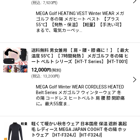
(
税込
:
7,920
)
円
MEGA Golf HEATING VEST Winter WEAR メガ
ゴルフ 冬の陽 メガヒート ベスト 【プラス
55℃】【発熱・保温】【軽量】【手洗い可】
まるで、電気カーペッ…
送料無料 男女兼用 【 肩・腰・膝 痛に！ 】【 最大
温度 55℃ 】【 7時間発熱 】 メガゴルフ 冬の陽 ヒ
ート ベルト シリーズ【HT-T Series】
[
HT-T001
]
12,000
円
(税別)
(
税込
:
13,200
)
円
MEGA Golf Winter WEAR CORDLESS HEATED
Belt Series メガゴルフ ウィンターウェア 冬
の陽 コードレス ヒートベルト 肩 腰 膝 関節痛
に。最大55度ま…
軽くて暖かい秋冬ウェア 日本国産 保温 遮断 裏起
毛 レディース MEGA JAPAN COOHT 冬の陽 ホッ
トウェア 【HT-F324J】
[
HT-F324J
]