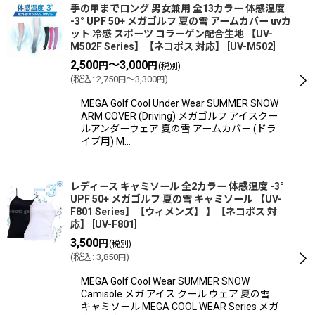
手の甲までロング 男女兼用 全13カラー 体感温度
-3° UPF 50+ メガゴルフ 夏の雪 アームカバー uvカ
ット 冷感 スポーツ コラーゲン配合生地 【UV-
M502F Series】【ネコポス 対応】
[
UV-M502
]
2,500
～3,000
円
円
(税別)
(
税込
:
2,750
～3,300
)
円
円
MEGA Golf Cool Under Wear SUMMER SNOW
ARM COVER (Driving) メガゴルフ アイスクー
ルアンダーウェア 夏の雪 アームカバー (ドラ
イブ用) M…
レディース キャミソール 全2カラー 体感温度 -3°
UPF 50+ メガゴルフ 夏の雪 キャミソール 【UV-
F801 Series】【ウィメンズ】 】【ネコポス 対
応】
[
UV-F801
]
3,500
円
(税別)
(
税込
:
3,850
)
円
MEGA Golf Cool Wear SUMMER SNOW
Camisole メガ アイス クール ウェア 夏の雪
キャミソール MEGA COOL WEAR Series メガ