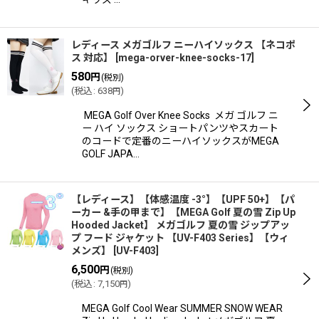
レディース メガゴルフ ニーハイソックス 【ネコポ
ス 対応】
[
mega-orver-knee-socks-17
]
580
円
(税別)
(
税込
:
638
)
円
MEGA Golf Over Knee Socks メガ ゴルフ ニ
ー ハイ ソックス ショートパンツやスカート
のコードで定番のニーハイソックスがMEGA
GOLF JAPA…
【レディース】【体感温度 -3°】【UPF 50+】【パ
ーカー &手の甲まで】【MEGA Golf 夏の雪 Zip Up
Hooded Jacket】 メガゴルフ 夏の雪 ジップアッ
プ フード ジャケット 【UV-F403 Series】【ウィ
メンズ】
[
UV-F403
]
6,500
円
(税別)
(
税込
:
7,150
)
円
MEGA Golf Cool Wear SUMMER SNOW WEAR