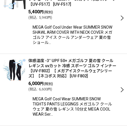
【UV-F517】
[
UV-F517
]
5,400
円
(税別)
(
税込
:
5,940
)
円
MEGA Golf Cool Under Wear SUMMER SNOW
SHAWL ARM COVER WITH NECK COVER メガ
ゴルフ アイス クール アンダーウェア 夏の雪
ショール…
体感温度 -3° UPF 50+ メガゴルフ 夏の雪 クール
レギンス uvカット 冷感 スポーツ ゴルフ インナー
【UV-F802】【 メガアイスクールウェアシリー
ズ】【ネコポス 対応】
[
UV-F802
]
6,000
円
(税別)
(
税込
:
6,600
)
円
MEGA Golf Cool Wear SUMMER SNOW
TIGHTS PANTS LEGGINGS メガゴルフ クール
ウェア 夏の雪 レギンス 10分丈 MEGA COOL
WEAR Ser…