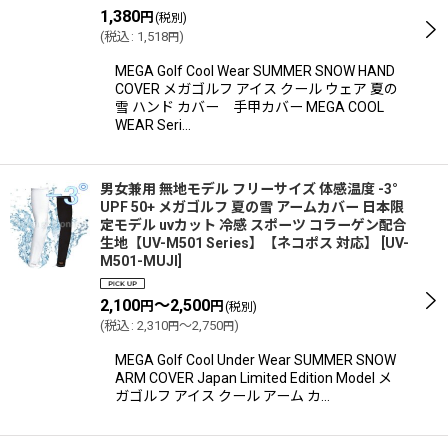
1,380
円
(税別)
(
税込
:
1,518
)
円
MEGA Golf Cool Wear SUMMER SNOW HAND
COVER メガゴルフ アイス クール ウェア 夏の
雪 ハンド カバー 手甲カバー MEGA COOL
WEAR Seri…
男女兼用 無地モデル フリーサイズ 体感温度 -3°
UPF 50+ メガゴルフ 夏の雪 アームカバー 日本限
定モデル uvカット 冷感 スポーツ コラーゲン配合
生地【UV-M501 Series】【ネコポス 対応】
[
UV-
M501-MUJI
]
2,100
～2,500
円
円
(税別)
(
税込
:
2,310
～2,750
)
円
円
MEGA Golf Cool Under Wear SUMMER SNOW
ARM COVER Japan Limited Edition Model メ
ガゴルフ アイス クール アーム カ…