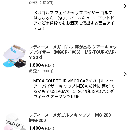
(
税込
:
2,530
)
円
メガゴルフ フェイキャップバイザー ゴルフ
はもちろん、釣り、バーベキュー、アウトド
アなどの普段でもお洒落に演出する面白アイ
テム！
レディース メガ ゴルフ 芽が出る ツアー キャッ
プ バイザー 【MGCP-1906】
[
MG-TOUR-CAP-
VISOR
]
1,800
円
(税別)
(
税込
:
1,980
)
円
MEGA GOLF TOUR VISOR CAPメガゴルフ ツ
アー バイザー キャップ MEGA だけに 芽が で
るかも？ USLPGAでは、2019年 ISPS ハンダ
ヴィック オープンで初優…
レディース メガゴルフ キャップ MG-200
[
MG-200
]
1,400
円
(税別)