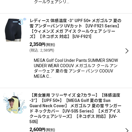
クールウェアシリ…
レディース 体感温度 -3° UPF 50+ メガゴルフ 夏の
雪 アンダーパンツ UVカット 【UV-F921 Series】
【ウィメンズ メガ アイス クールウェア シリー
ズ】【ネコポス 対応】
[
UV-F921
]
2,350
円
(税別)
(
税込
:
2,585
)
円
MEGA Golf Cool Under Pants SUMMER SNOW
UNDER WEAR COOUV メガゴルフ クール アン
ダーウェア 夏の雪 アンダー パンツ COOUV
MEGA C…
【男女兼用 フリーサイズ 全7カラー】【体感温度
-3°】【UPF 50+】【MEGA Golf 夏の雪 Sun
Guard Neck Cover】 メガゴルフ 夏の雪 サンガー
ド ネックカバー 【UV-505 Series】【メガアイス
クールウェアシリーズ】【ネコポス 対応】
[
UV-
505
]
2,600
円
(税別)