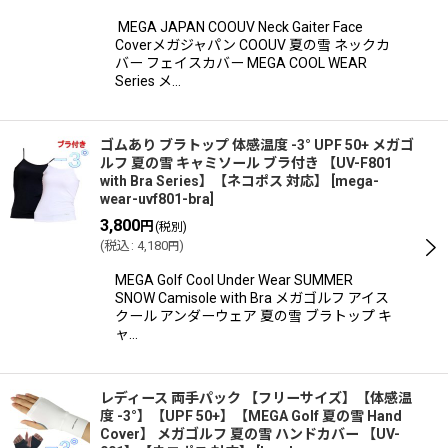
MEGA JAPAN COOUV Neck Gaiter Face
Coverメガジャパン COOUV 夏の雪 ネックカ
バー フェイスカバー MEGA COOL WEAR
Series メ…
ゴムあり ブラトップ 体感温度 -3° UPF 50+ メガゴ
ルフ 夏の雪 キャミソール ブラ付き 【UV-F801
with Bra Series】【ネコポス 対応】
[
mega-
wear-uvf801-bra
]
3,800
円
(税別)
(
税込
:
4,180
)
円
MEGA Golf Cool Under Wear SUMMER
SNOW Camisole with Bra メガゴルフ アイス
クール アンダーウェア 夏の雪 ブラトップ キ
ャ…
レディース 両手パック 【フリーサイズ】【体感温
度 -3°】【UPF 50+】【MEGA Golf 夏の雪 Hand
Cover】 メガゴルフ 夏の雪 ハンドカバー 【UV-