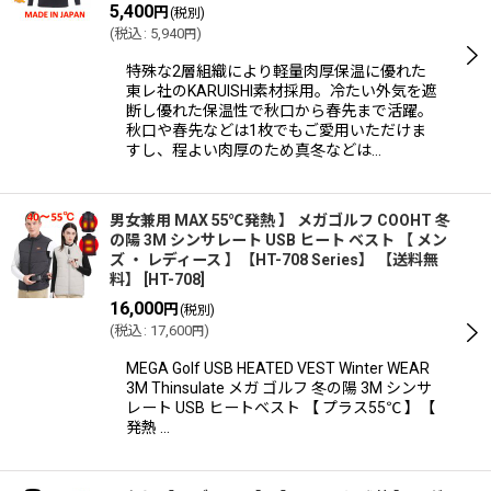
5,400
円
(税別)
(
税込
:
5,940
)
円
特殊な2層組織により軽量肉厚保温に優れた
東レ社のKARUISHI素材採用。冷たい外気を遮
断し優れた保温性で秋口から春先まで活躍。
秋口や春先などは1枚でもご愛用いただけま
すし、程よい肉厚のため真冬などは…
男女兼用 MAX 55℃発熱 】 メガゴルフ COOHT 冬
の陽 3M シンサレート USB ヒート ベスト 【 メン
ズ ・ レディース 】【HT-708 Series】 【送料無
料】
[
HT-708
]
16,000
円
(税別)
(
税込
:
17,600
)
円
MEGA Golf USB HEATED VEST Winter WEAR
3M Thinsulate メガ ゴルフ 冬の陽 3M シンサ
レート USB ヒートベスト 【 プラス55℃ 】【
発熱 …