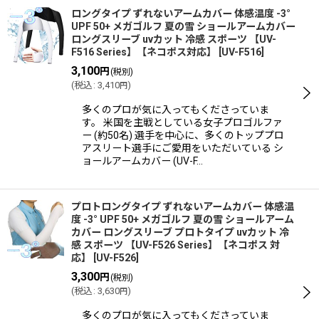
ロングタイプ ずれないアームカバー 体感温度 -3°
UPF 50+ メガゴルフ 夏の雪 ショールアームカバー
ロングスリーブ uvカット 冷感 スポーツ 【UV-
F516 Series】【ネコポス対応】
[
UV-F516
]
3,100
円
(税別)
(
税込
:
3,410
)
円
多くのプロが気に入ってもくださっていま
す。 米国を主戦としている女子プロゴルファ
ー (約50名) 選手を中心に、多くのトッププロ
アスリート選手にご愛用をいただいている シ
ョールアームカバー (UV-F…
プロトロングタイプ ずれないアームカバー 体感温
度 -3° UPF 50+ メガゴルフ 夏の雪 ショールアーム
カバー ロングスリーブ プロトタイプ uvカット 冷
感 スポーツ 【UV-F526 Series】【ネコポス 対
応】
[
UV-F526
]
3,300
円
(税別)
(
税込
:
3,630
)
円
多くのプロが気に入ってもくださっていま