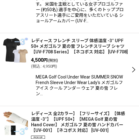
す。 米国を主戦としている女子プロゴルファ
ー (約50名) 選手を中心に、多くのトッププロ
アスリート選手にご愛用をいただいている シ
ョールアームカバー (UV-F…
レディース フレンチ スリーブ 体感温度 -3° UPF
50+ メガゴルフ 夏の雪 フレンチスリーブ シャツ
【UV-F708 Series】【ネコポス 対応】
[
UV-F708
]
4,500
円
(税別)
(
税込
:
4,950
)
円
MEGA Golf Cool Under Wear SUMMER SNOW
French Sleeve Under Wear Lady's メガゴルフ
アイス クール アンダー ウェア 夏の雪 フレ
ン…
レディース 全2カラー】【フリーサイズ】【体感
温度 -3°】【UPF 50+】【MEGA Golf 夏の雪
Hand Cover】 メガゴルフ 夏の雪 ハンドカバー
【UV-001】【ネコポス 対応】
[
UV-001
]