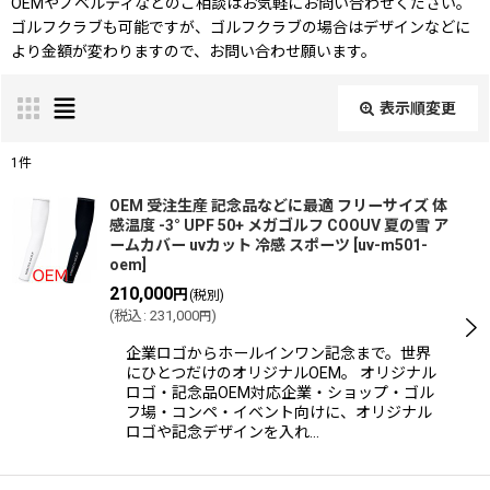
OEMやノベルティなどのご相談はお気軽にお問い合わせください。
ゴルフクラブも可能ですが、ゴルフクラブの場合はデザインなどに
より金額が変わりますので、お問い合わせ願います。
表示順変更
閉じる
1
件
表示数
:
OEM 受注生産 記念品などに最適 フリーサイズ 体
感温度 -3° UPF 50+ メガゴルフ COOUV 夏の雪 ア
ームカバー uvカット 冷感 スポーツ
[
uv-m501-
oem
]
並び順
:
210,000
円
(税別)
(
税込
:
231,000
)
円
絞り込む
企業ロゴからホールインワン記念まで。世界
にひとつだけのオリジナルOEM。 オリジナル
ロゴ・記念品OEM対応企業・ショップ・ゴル
フ場・コンペ・イベント向けに、オリジナル
ロゴや記念デザインを入れ…