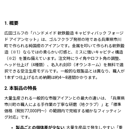
1. 概要
広田ゴルフの「ハンドメイド 軟鉄鍛造 キャビティバック フォージ
ド アイアンセット」は、ゴルフクラブ発祥の地である兵庫県市川
町で作られる純国産のアイアンです。金属を叩いて作られる軟鉄鍛
造（※1）ならではの柔らかい打感と、ミスに強いキャビティ構造
（※2）を兼ね備えています。注文時にライ角やロフト角の調整、
ヘッド仕上げ（4種類）、名入れ刻印（オウンネーム）を無料で選
択できる受注生産モデルです。一般的な既製品とは異なり、職人が
1本ずつ仕上げるため納期は約4〜8週間かかります。
2. 本製品の特長
大量生産される一般的な市販アイアンとの最大の違いは、「兵庫県
市川町の職人による手作業の丁寧な研磨（地クラブ）」
と
「標準
価格（税別77,000円〜）の範囲内で完結する細かなフィッティン
グ対応」です。
製品ごとの個体差が少ない:
大量生産品で発生しやすい「重