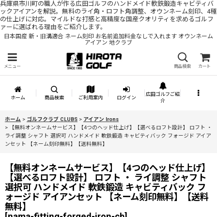
兵庫県市川町の職人が作る広田ゴルフのハンドメイド軟鉄鍛造キャビティバ
ックアイアンを解説。無料のライ角・ロフト角調整、オウンネーム刻印、4種
の仕上げに対応。マイルドな打感と高精度な国産クオリティを求めるゴルフ
ァーに選ばれる理由をご紹介します。
日本国産 新・旧溝適合 ネーム刻印 お名前追加料金なしで入れます オウンネーム
アイアン 地クラブ
メニュー
商品検索
カート
広田ゴルフご紹
ホーム
商品検索
ご利用案内
ログイン
介
ホーム
>
ゴルフクラブ CLUBS
>
アイアン Irons
>
【無料オンネームサービス】【4つのヘッド仕上げ】【選べるロフト設計】 ロフト ・
ライ調整 シャフト 選択可 ハンドメイド 軟鉄鍛造 キャビティバック フォージド アイア
ンセット 【ネーム刻印無料】【送料無料】
【無料オンネームサービス】【4つのヘッド仕上げ】
【選べるロフト設計】 ロフト ・ ライ調整 シャフト
選択可 ハンドメイド 軟鉄鍛造 キャビティバック フ
ォージド アイアンセット 【ネーム刻印無料】【送料
無料】
[
nama-fitting-forged-iron-cb
]