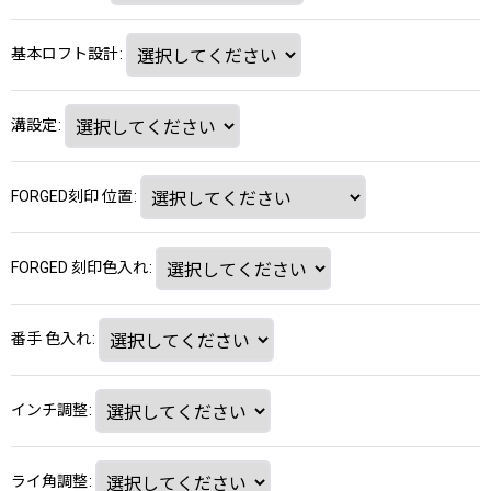
基本ロフト設計
:
溝設定
:
FORGED刻印 位置
:
FORGED 刻印色入れ
:
番手 色入れ
:
インチ調整
:
ライ角調整
: