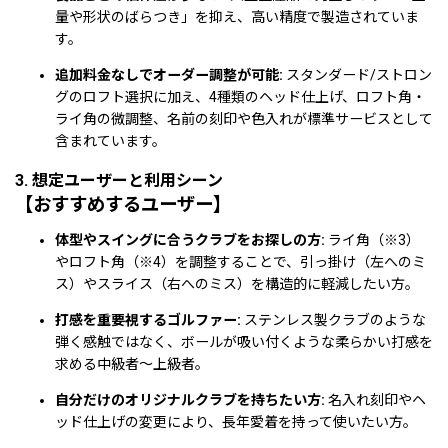
量や形状のばらつき」を抑え、高い精度で製造されていま
す。
追加料金なしでオーダー調整が可能:
スタンダード/ストロン
グのロフト選択に加え、4種類のヘッド仕上げ、ロフト角・
ライ角の微調整、名前の刻印や色入れが標準サービスとして
含まれています。
3. 想定ユーザーと利用シーン
【おすすめするユーザー】
体型やスイングに合うクラブをお探しの方:
ライ角（※3）
やロフト角（※4）を調整することで、引っ掛け（左へのミ
ス）やスライス（右へのミス）を構造的に軽減したい方。
打感を重要視するゴルファー:
ステンレス製クラブのような
弾く感触ではなく、ボールが吸い付くような柔らかい打感を
求める中級者〜上級者。
自分だけのオリジナルクラブを持ちたい方:
名入れ刻印やヘ
ッド仕上げの変更により、長年愛着を持って使いたい方。