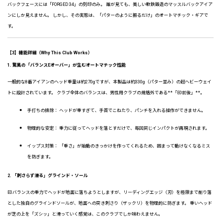
バックフェースには「FORGED 34」の刻印のみ。 誰が見ても、美しい軟鉄鍛造のマッスルバックアイア
ンにしか見えません。 しかし、その実態は、「パターのように振るだけ」のオートマチック・ギアで
す。
【3】機能詳細（Why This Club Works）
1. 驚異の「バランスEオーバー」が生むオートマチック性能
一般的な8番アイアンのヘッド重量は約270gですが、本製品は約330g（パター並み）の超ヘビーウェイ
トに設計されています。 クラブ全体のバランスは、男性用クラブの規格外である**「E0前後」**。
手打ちの排除： ヘッドが重すぎて、手首でこねたり、パンチを入れる操作ができません。
物理的な安定： 重力に従ってヘッドを落とすだけで、毎回同じインパクトが再現されます。
イップス対策： 「重さ」が始動のきっかけを作ってくれるため、固まって動けなくなるミス
を防ぎます。
2. 「刺さらず滑る」グラインド・ソール
E0バランスの重力でヘッドが地面に落ちようとしますが、リーディングエッジ（刃）を極限まで削り落
とした独自のグラインドソールが、地面への突き刺さり（ザックリ）を物理的に防ぎます。 重いヘッド
が芝の上を「ズシッ」と滑っていく感覚は、このクラブでしか味わえません。