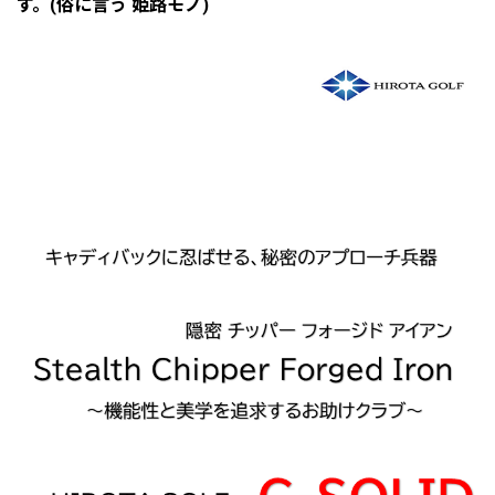
す。(俗に言う 姫路モノ)