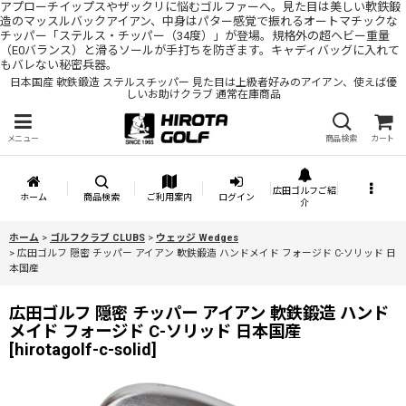
アプローチイップスやザックリに悩むゴルファーへ。見た目は美しい軟鉄鍛
造のマッスルバックアイアン、中身はパター感覚で振れるオートマチックな
チッパー「ステルス・チッパー（34度）」が登場。規格外の超ヘビー重量
（E0バランス）と滑るソールが手打ちを防ぎます。キャディバッグに入れて
もバレない秘密兵器。
日本国産 軟鉄鍛造 ステルスチッパー 見た目は上級者好みのアイアン、使えば優
しいお助けクラブ 通常在庫商品
メニュー
商品検索
カート
広田ゴルフご紹
ホーム
商品検索
ご利用案内
ログイン
介
ホーム
>
ゴルフクラブ CLUBS
>
ウェッジ Wedges
>
広田ゴルフ 隠密 チッパー アイアン 軟鉄鍛造 ハンドメイド フォージド C-ソリッド 日
本国産
広田ゴルフ 隠密 チッパー アイアン 軟鉄鍛造 ハンド
メイド フォージド C-ソリッド 日本国産
[
hirotagolf-c-solid
]