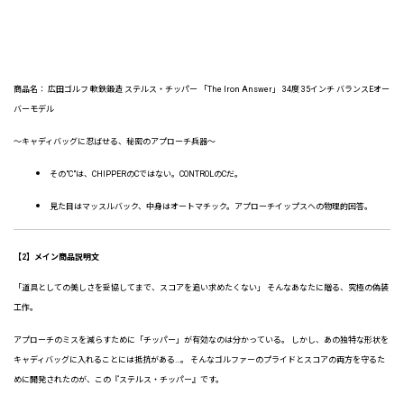
商品名： 広田ゴルフ 軟鉄鍛造 ステルス・チッパー 「The Iron Answer」 34度 35インチ バランスEオー
バーモデル
〜キャディバッグに忍ばせる、秘密のアプローチ兵器〜
その"C"は、CHIPPERのCではない。CONTROLのCだ。
見た目はマッスルバック、中身はオートマチック。アプローチイップスへの物理的回答。
【2】メイン商品説明文
「道具としての美しさを妥協してまで、スコアを追い求めたくない」 そんなあなたに贈る、究極の偽装
工作。
アプローチのミスを減らすために「チッパー」が有効なのは分かっている。 しかし、あの独特な形状を
キャディバッグに入れることには抵抗がある…。 そんなゴルファーのプライドとスコアの両方を守るた
めに開発されたのが、この『ステルス・チッパー』です。