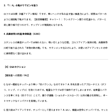
3. 「1：4」の転がりでピンを狙う
ロフトは34度（8番アイアン相当）ですが、重いヘッドが生み出す強い推進力により、球質はパターの
ように順回転で転がります。 【目安距離感】 キャリー 1 ： ラン 4 グリーン周りの花道から、パターと
同じ振り幅で打つだけで、チップインが現実的になります。
4. 兵庫県市川町産 軟鉄鍛造（S20C）
ステンレスの鋳造チッパーでは味わえない、吸い付くような打感。 ゴルフアイアン発祥の地、兵庫県市
川町で削り出された「本物の鉄の塊」です。 サテンメッキ仕上げにより、お使いのアイアンセットの中
に違和感なく溶け込みます。
【4】Q&Aセクション
【開発者への質問 / FAQ】
Q. なぜ一般的なチッパーより重い「E0バランス」なのですか？ A. 手先を使ったアプローチミス（ダフ
リ、トップ、イップス）を防ぐためです。軽量なクラブは手で操作できてしまいますが、総重量とバラ
ンスを重くする（E0クラス）ことで、振り子運動（ショルダーストローク）以外の動きを抑制し、オー
トマチックなインパクトを実現しています。
Q. 見た目はアイアンですが、チッパーとして使えますか？ A. はい、機能は完全にチッパーです。マッス