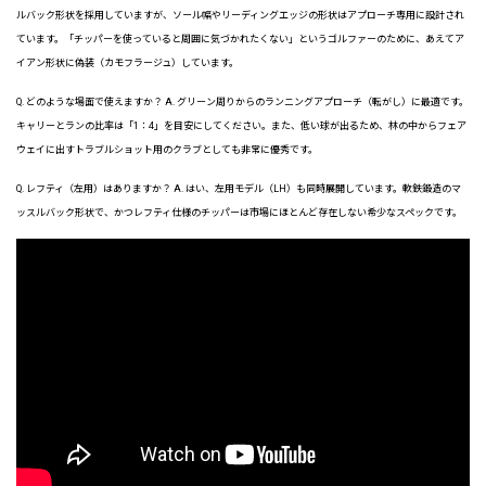
ルバック形状を採用していますが、ソール幅やリーディングエッジの形状はアプローチ専用に設計され
ています。「チッパーを使っていると周囲に気づかれたくない」というゴルファーのために、あえてア
イアン形状に偽装（カモフラージュ）しています。
Q. どのような場面で使えますか？ A. グリーン周りからのランニングアプローチ（転がし）に最適です。
キャリーとランの比率は「1：4」を目安にしてください。また、低い球が出るため、林の中からフェア
ウェイに出すトラブルショット用のクラブとしても非常に優秀です。
Q. レフティ（左用）はありますか？ A. はい、左用モデル（LH）も同時展開しています。軟鉄鍛造のマ
ッスルバック形状で、かつレフティ仕様のチッパーは市場にほとんど存在しない希少なスペックです。