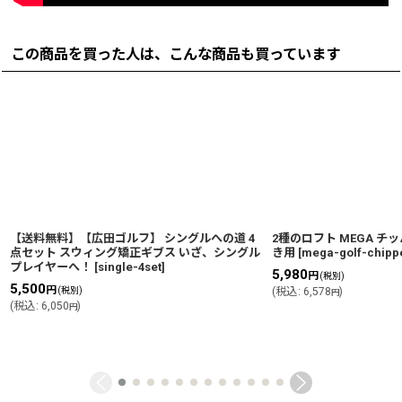
この商品を買った人は、こんな商品も買っています
【送料無料】【広田ゴルフ】 シングルへの道 4
2種のロフト MEGA チッパー
点セット スウィング矯正ギブス いざ、シングル
き用
[
mega-golf-chipp
プレイヤーへ！
[
single-4set
]
5,980
円
(税別)
5,500
円
(税別)
(
税込
:
6,578
)
円
(
税込
:
6,050
)
円