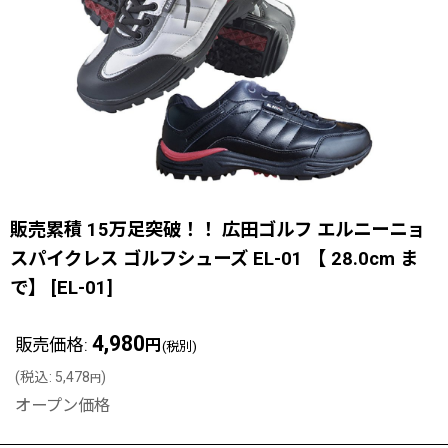
販売累積 15万足突破！！ 広田ゴルフ エルニーニョ
スパイクレス ゴルフシューズ EL-01 【 28.0cm ま
で】
[
EL-01
]
4,980
販売価格
:
円
(税別)
(
税込
:
5,478
)
円
オープン価格