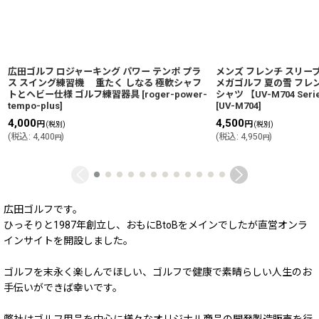
広田ゴルフ ロジャーキング パワー テンポ プラ
メンズ フレンチ スリーブ 体
ス スイング練習機 重たく しなる 極軟シャフ
メガゴルフ 夏の雪 フレ
トとヘビー仕様 ゴルフ練習器具
[
roger-power-
シャツ 【UV-M704 Se
tempo-plus
]
[
UV-M704
]
4,000
4,500
円
円
(税別)
(税別)
(
税込
:
4,400
)
(
税込
:
4,950
)
円
円
広田ゴルフです。
ひっそりと1987年創立し、おもにBtoBをメインでしたが直営オンラ
インサイトを開設しました。
ゴルフを末永く楽しんでほしい、ゴルフで健康で素晴らしい人生のお
手伝いができば幸いです。
弊社はゴルフ用品を中心に様々なオリジナル商品の開発製造販売を行