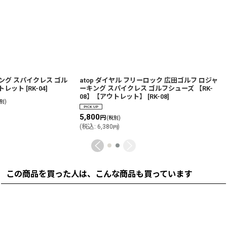
ング スパイクレス ゴル
atop ダイヤル フリーロック 広田ゴルフ ロジャ
ウトレット
[
RK-04
]
ーキング スパイクレス ゴルフシューズ 【RK-
08】【アウトレット】
[
RK-08
]
別)
5,800
円
(税別)
(
税込
:
6,380
)
円
この商品を買った人は、こんな商品も買っています