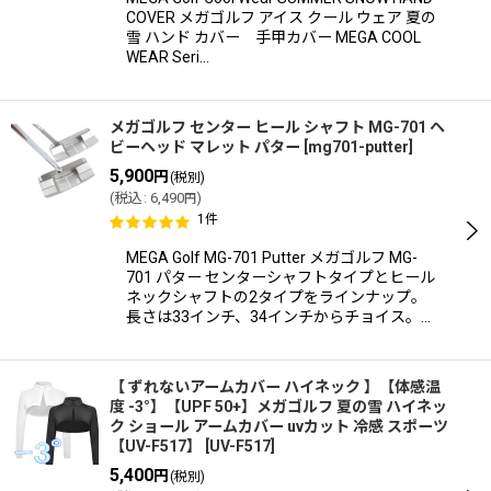
COVER メガゴルフ アイス クール ウェア 夏の
雪 ハンド カバー 手甲カバー MEGA COOL
WEAR Seri…
メガゴルフ センター ヒール シャフト MG-701 ヘ
ビーヘッド マレット パター
[
mg701-putter
]
5,900
円
(税別)
(
税込
:
6,490
)
円
1
件
MEGA Golf MG-701 Putter メガゴルフ MG-
701 パター センターシャフトタイプとヒール
ネックシャフトの2タイプをラインナップ。
長さは33インチ、34インチからチョイス。…
【 ずれないアームカバー ハイネック 】【体感温
度 -3°】【UPF 50+】メガゴルフ 夏の雪 ハイネッ
ク ショール アームカバー uvカット 冷感 スポーツ
【UV-F517】
[
UV-F517
]
5,400
円
(税別)