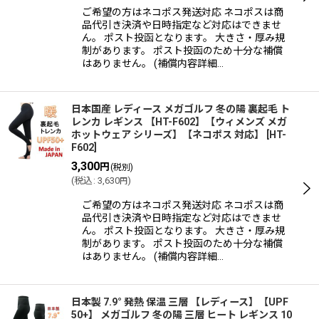
ご希望の方はネコポス発送対応 ネコポスは商
品代引き決済や日時指定など対応はできませ
ん。 ポスト投函となります。 大きさ・厚み規
制があります。 ポスト投函のため十分な補償
はありません。 (補償内容詳細…
日本国産 レディース メガゴルフ 冬の陽 裏起毛 ト
レンカ レギンス 【HT-F602】【ウィメンズ メガ
ホットウェア シリーズ】【ネコポス 対応】
[
HT-
F602
]
3,300
円
(税別)
(
税込
:
3,630
)
円
ご希望の方はネコポス発送対応 ネコポスは商
品代引き決済や日時指定など対応はできませ
ん。 ポスト投函となります。 大きさ・厚み規
制があります。 ポスト投函のため十分な補償
はありません。 (補償内容詳細…
日本製 7.9° 発熱 保温 三層 【レディース】【UPF
50+】 メガゴルフ 冬の陽 三層 ヒート レギンス 10