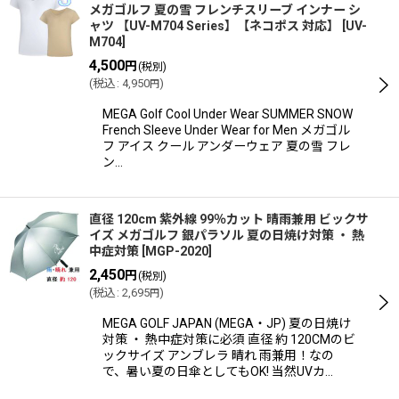
メガゴルフ 夏の雪 フレンチスリーブ インナー シ
ャツ 【UV-M704 Series】【ネコポス 対応】
[
UV-
M704
]
4,500
円
(税別)
(
税込
:
4,950
)
円
MEGA Golf Cool Under Wear SUMMER SNOW
French Sleeve Under Wear for Men メガゴル
フ アイス クール アンダーウェア 夏の雪 フレ
ン…
直径 120cm 紫外線 99％カット 晴雨兼用 ビックサ
イズ メガゴルフ 銀パラソル 夏の日焼け対策 ・ 熱
中症対策
[
MGP-2020
]
2,450
円
(税別)
(
税込
:
2,695
)
円
MEGA GOLF JAPAN (MEGA・JP) 夏の日焼け
対策 ・ 熱中症対策に必須 直径 約 120CMのビ
ックサイズ アンブレラ 晴れ 雨兼用！なの
で、暑い夏の日傘としてもOK! 当然UVカ…