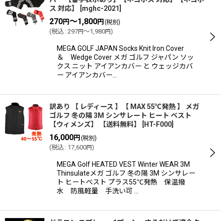
ス 対応】
[
mghc-2021
]
270
～1,800
円
円
(税別)
(
税込
:
297
～1,980
)
円
円
MEGA GOLF JAPAN Socks Knit Iron Cover
＆ Wedge Cover メガ ゴルフ ジャパン ソッ
クス ニット アイアンカバー と ウェッジカバ
ー アイアンカバー…
訳あり 【 レディース 】【 MAX 55℃発熱 】 メガ
ゴルフ 冬の陽 3M シンサレート ヒート ベスト
【ウィメンズ】 【送料無料】
[
HT-F000
]
16,000
円
(税別)
(
税込
:
17,600
)
円
MEGA Golf HEATED VEST Winter WEAR 3M
Thinsulateメガ ゴルフ 冬の陽 3M シンサレー
ト ヒートベスト プラス55℃発熱 保温撥
水 防風軽量 手洗い可 …