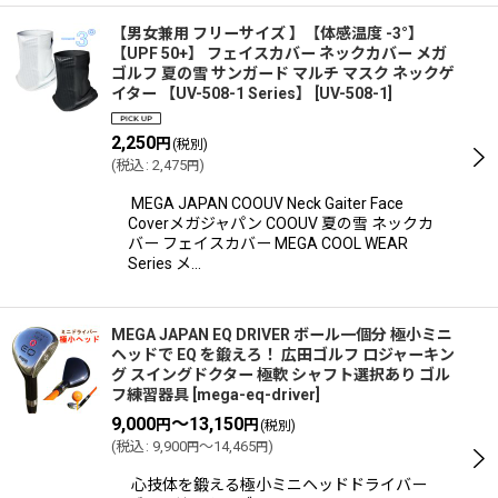
【男女兼用 フリーサイズ 】【体感温度 -3°】
【UPF 50+】 フェイスカバー ネックカバー メガ
ゴルフ 夏の雪 サンガード マルチ マスク ネックゲ
イター 【UV-508-1 Series】
[
UV-508-1
]
2,250
円
(税別)
(
税込
:
2,475
)
円
MEGA JAPAN COOUV Neck Gaiter Face
Coverメガジャパン COOUV 夏の雪 ネックカ
バー フェイスカバー MEGA COOL WEAR
Series メ…
MEGA JAPAN EQ DRIVER ボール一個分 極小ミニ
ヘッドで EQ を鍛えろ！ 広田ゴルフ ロジャーキン
グ スイングドクター 極軟 シャフト選択あり ゴル
フ練習器具
[
mega-eq-driver
]
9,000
～13,150
円
円
(税別)
(
税込
:
9,900
～14,465
)
円
円
心技体を鍛える極小ミニヘッドドライバー