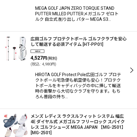
MEGA GOLF JAPN ZERO TORQUE STAND
PUTTER MILLED PUTTERメガゴルフ ゼロト
ルク 自立式 削り出し パター MEGA S3…
広田ゴルフ プロテクトポール ゴルフクラブを安心
して輸送する必須アイテム
[
HT-PP01
]
4,527
円
(税別)
(
税込
:
4,980
)
円
HIROTA GOLF Protect Pole広田ゴルフ プロテ
クトポール宅急便も航空便も安心！プロテク
トポールをキャディバッグの中に挿して輸送
時の衝撃から大切なクラブを守ります。もち
ろん普段の持ち…
メンズ レディス ラクスルフィット システム 幅広
4E ダイヤル式 メガゴルフ フリーロック スパイク
レス ゴルフシューズ MEGA JAPAN 【MG-2501】
[
MG-2501
]