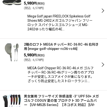
5,980
円
(税別)
(
税込
:
6,578
)
円
Mega Golf japan FREELOCK Spikeless Golf
Shoes MG-2402メガゴルフジャパン フリー
ロック スパイクレスゴルフシューズ MG-
2402ゆったり幅広の4E…
2種のロフト MEGA チッパー RC-36 RC-46 右利き
用
[
mega-golf-chipper-rc36-rc46
]
5,980
円
(税別)
(
税込
:
6,578
)
円
MEGA Golf Chipper RC-36 RC-46メガ ゴルフ
チッパー RC-36 RC-46グリーン周りのアプロ
ーチが安定しスコアメイクが楽になります。
ざっくり防止安定したストロークランニ…
男女兼用 フリーサイズ 体感温度 -3° UPF 50+ メガ
ゴルフ COOUV 夏の雪 プロテクト 3D アームカバ
ー 【UV-M525 Series】【ネコポス 対応】
[
UV-