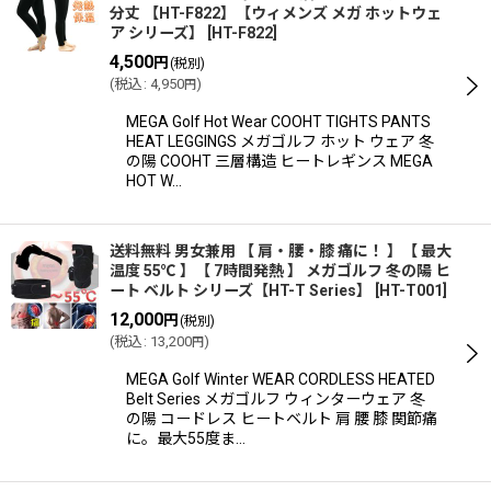
分丈 【HT-F822】【ウィメンズ メガ ホットウェ
ア シリーズ】
[
HT-F822
]
4,500
円
(税別)
(
税込
:
4,950
)
円
MEGA Golf Hot Wear COOHT TIGHTS PANTS
HEAT LEGGINGS メガゴルフ ホット ウェア 冬
の陽 COOHT 三層構造 ヒートレギンス MEGA
HOT W…
送料無料 男女兼用 【 肩・腰・膝 痛に！ 】【 最大
温度 55℃ 】【 7時間発熱 】 メガゴルフ 冬の陽 ヒ
ート ベルト シリーズ【HT-T Series】
[
HT-T001
]
12,000
円
(税別)
(
税込
:
13,200
)
円
MEGA Golf Winter WEAR CORDLESS HEATED
Belt Series メガゴルフ ウィンターウェア 冬
の陽 コードレス ヒートベルト 肩 腰 膝 関節痛
に。最大55度ま…