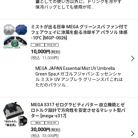
嚢としての使い方以外に、ドリンクを冷やす
保冷バッグとしても使用が可…
ミストが出る日傘 MEGA グリーンスパ ファン付で
フェアウェイに涼風を創る冷却ギア パラソル 体感
-10℃
[
MGP-0026
]
10,000
円
(税別)
(
税込
:
11,000
)
円
MEGA JAPAN Essential Mist UV Umbrella
Green Spaメガゴルフジャパン エッセンシャ
ル ミスト UV アンブレラ グリーンスパ これは
ただのパラソル…
MEGA S317 ゼログラビティパター 自立機能とゼ
ロトルク設計で方向性を安定させるマレット型パ
ター
[
mega-s317
]
30,000
円
(税別)
(
税込
:
33,000
)
円