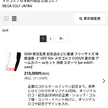
メガゴルフ 日本総代理店 広田ゴルフ
MEGA GOLF JAPAN
表示順変更
閉じる
86
件
表示数
:
1
2
次
»
並び順
:
OEM 受注生産 記念品などに最適 フリーサイズ 体
感温度 -3° UPF 50+ メガゴルフ COOUV 夏の雪 ア
ームカバー uvカット 冷感 スポーツ
[
uv-m501-
oem
]
絞り込む
210,000
円
(税別)
(
税込
:
231,000
)
円
企業ロゴからホールインワン記念まで。世界
にひとつだけのオリジナルOEM。 オリジナル
ロゴ・記念品OEM対応企業・ショップ・ゴル
フ場・コンペ・イベント向けに、オリジナル
ロゴや記念デザインを入れ…