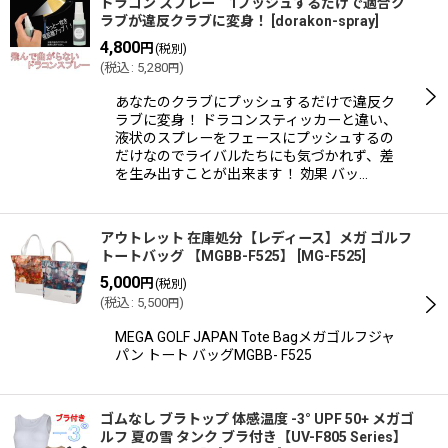
ドラコン スプレー 1プッシュするだけで適合ク
ラブが違反クラブに変身！
[
dorakon-spray
]
4,800
円
(税別)
(
税込
:
5,280
)
円
あなたのクラブにプッシュするだけで違反ク
ラブに変身！ ドラコンスティッカーと違い、
液状のスプレーをフェースにプッシュするの
だけなのでライバルたちにも気づかれず、差
を生み出すことが出来ます！ 効果 バッ…
アウトレット 在庫処分【レディース】メガ ゴルフ
トートバッグ 【MGBB-F525】
[
MG-F525
]
5,000
円
(税別)
(
税込
:
5,500
)
円
MEGA GOLF JAPAN Tote Bagメガゴルフジャ
パン トート バッグMGBB- F525
ゴムなし ブラトップ 体感温度 -3° UPF 50+ メガゴ
ルフ 夏の雪 タンク ブラ付き【UV-F805 Series】