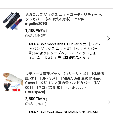
メガゴルフ ソックス ニット ユーティリティー ヘ
ッドカバー 【ネコポス 対応】
[
mega-
mguthc2019
]
1,400
円
(税別)
(
税込
:
1,540
)
円
MEGA Golf Socks Knit UT Cover メガゴルフジ
ャパン ソックス ニット UT用 ヘッド カバー
靴下のようにクラブヘッドにフィットしま
す。 ネコポスにて発送可能商品となり…
レディース 両手パック 【フリーサイズ】【体感温
度 -3°】【UPF 50+】【MEGA Golf 夏の雪 Hand
Cover】 メガゴルフ 夏の雪 ハンドカバー 【UV-
001】【ネコポス 対応】
[
hand-cover-
UV001pack
]
2,500
円
(税別)
(
税込
:
2,750
)
円
MEGA Golf Cool Wear SUMMER SNOW HAND