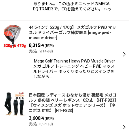
ありません。 この極小ミニヘッドのMEGA
EQ TRAIER で、EQを鍛えてください。 ヘッ…
44.5インチ 520g / 470g】 メガゴルフ PWD マッ
スル ドライバー ゴルフ練習器具
[
mega-pwd-
muscle-driver
]
8,315
円
(税別)
(
税込
:
9,147
)
円
Mega Golf Training Heavy PWD Muscle Driver
メガ ゴルフ トレーニング ヘビー PWD マッス
ルドライバー ゆっくりゆったりとスイングを
しながら…
日本国産 レディース おなかも温か 裏起毛 メガゴ
ルフ 冬の陽 ベリー レギンス 10分丈 【HT-F823】
【ウィメンズ メガ ホットウェア シリーズ】【ネ
コポス 対応】
[
HT-F823
]
3,600
円
(税別)
(
税込
:
3,960
)
円