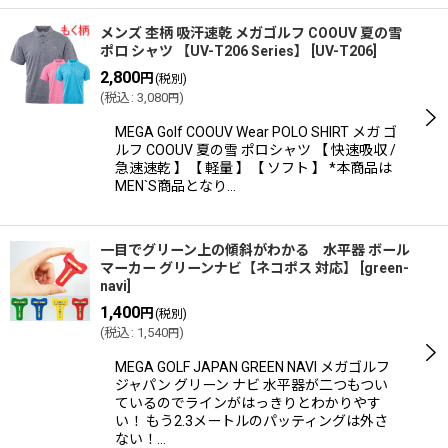
メンズ 杢柄 吸汗速乾 メガゴルフ COOUV 夏の雪
ポロ シャツ 【UV-T206 Series】
[
UV-T206
]
2,800
円
(税別)
(
税込
:
3,080
)
円
MEGA Golf COOUV Wear POLO SHIRT メガ ゴ
ルフ COOUV 夏の雪 ポロシャツ 【 快速吸収 /
急速速乾 】【 軽量 】【 ソフト 】 *本商品は
MEN`S商品となり…
一目でグリーン上の傾斜がわかる 水平器 ボール
マーカー グリーンナビ【ネコポス 対応】
[
green-
navi
]
1,400
円
(税別)
(
税込
:
1,540
)
円
MEGA GOLF JAPAN GREEN NAVI メガゴルフ
ジャパン グリーン ナビ 水平器が二つもつい
ているのでラインがはっきりとわかりやす
い！ もう2.3メートルのパッティングは外さ
ない！…