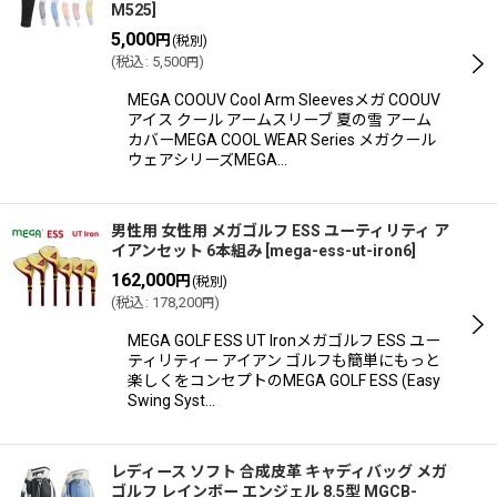
M525
]
5,000
円
(税別)
(
税込
:
5,500
)
円
MEGA COOUV Cool Arm Sleevesメガ COOUV
アイス クール アームスリーブ 夏の雪 アーム
カバーMEGA COOL WEAR Series メガクール
ウェアシリーズMEGA…
男性用 女性用 メガゴルフ ESS ユーティリティ ア
イアンセット 6本組み
[
mega-ess-ut-iron6
]
162,000
円
(税別)
(
税込
:
178,200
)
円
MEGA GOLF ESS UT Ironメガゴルフ ESS ユー
ティリティー アイアン ゴルフも簡単にもっと
楽しくをコンセプトのMEGA GOLF ESS (Easy
Swing Syst…
レディース ソフト 合成皮革 キャディバッグ メガ
ゴルフ レインボー エンジェル 8.5型 MGCB-