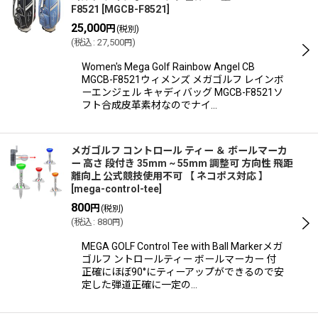
F8521
[
MGCB-F8521
]
25,000
円
(税別)
(
税込
:
27,500
)
円
Women's Mega Golf Rainbow Angel CB
MGCB-F8521ウィメンズ メガゴルフ レインボ
ーエンジェル キャディバッグ MGCB-F8521ソ
フト合成皮革素材なのでナイ…
メガゴルフ コントロール ティー ＆ ボールマーカ
ー 高さ 段付き 35mm ~ 55mm 調整可 方向性 飛距
離向上 公式競技使用不可 【 ネコポス対応 】
[
mega-control-tee
]
800
円
(税別)
(
税込
:
880
)
円
MEGA GOLF Control Tee with Ball Markerメガ
ゴルフ ントロールティー ボールマーカー 付
正確にほぼ90°にティーアップができるので安
定した弾道正確に一定の…