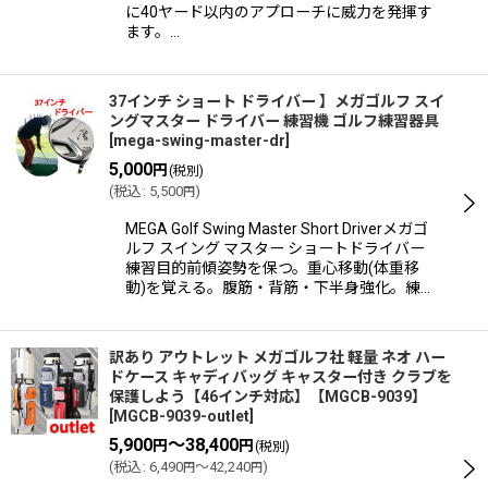
に40ヤード以内のアプローチに威力を発揮す
ます。…
37インチ ショート ドライバー 】メガゴルフ スイ
ングマスター ドライバー 練習機 ゴルフ練習器具
[
mega-swing-master-dr
]
5,000
円
(税別)
(
税込
:
5,500
)
円
MEGA Golf Swing Master Short Driverメガゴ
ルフ スイング マスター ショートドライバー
練習目的前傾姿勢を保つ。重心移動(体重移
動)を覚える。腹筋・背筋・下半身強化。練…
訳あり アウトレット メガゴルフ社 軽量 ネオ ハー
ドケース キャディバッグ キャスター付き クラブを
保護しよう【46インチ対応】【MGCB-9039】
[
MGCB-9039-outlet
]
5,900
～38,400
円
円
(税別)
(
税込
:
6,490
～42,240
)
円
円