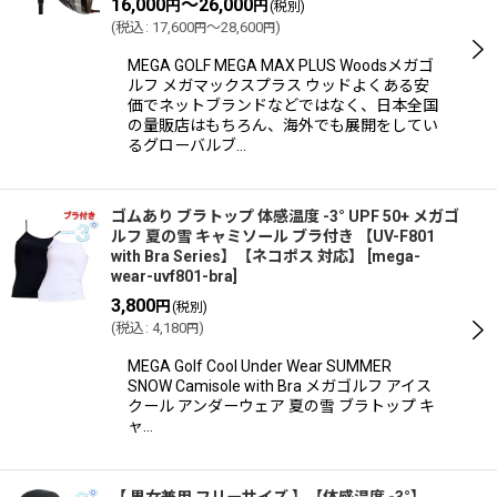
16,000
～26,000
円
円
(税別)
(
税込
:
17,600
～28,600
)
円
円
MEGA GOLF MEGA MAX PLUS Woodsメガゴ
ルフ メガマックスプラス ウッドよくある安
価でネットブランドなどではなく、日本全国
の量販店はもちろん、海外でも展開をしてい
るグローバルブ…
ゴムあり ブラトップ 体感温度 -3° UPF 50+ メガゴ
ルフ 夏の雪 キャミソール ブラ付き 【UV-F801
with Bra Series】【ネコポス 対応】
[
mega-
wear-uvf801-bra
]
3,800
円
(税別)
(
税込
:
4,180
)
円
MEGA Golf Cool Under Wear SUMMER
SNOW Camisole with Bra メガゴルフ アイス
クール アンダーウェア 夏の雪 ブラトップ キ
ャ…