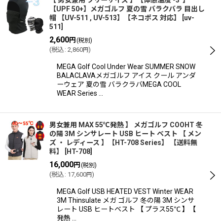
【 男女兼用 フリーサイズ 】【体感温度 -3°】
【UPF 50+】メガゴルフ 夏の雪 バラクバラ 目出し
帽 【UV-511 , UV-513】【ネコポス 対応】
[
uv-
511
]
2,600
円
(税別)
(
税込
:
2,860
)
円
MEGA Golf Cool Under Wear SUMMER SNOW
BALACLAVAメガゴルフ アイス クール アンダ
ーウェア 夏の雪 バラクラバMEGA COOL
WEAR Series …
男女兼用 MAX 55℃発熱 】 メガゴルフ COOHT 冬
の陽 3M シンサレート USB ヒート ベスト 【 メン
ズ ・ レディース 】【HT-708 Series】 【送料無
料】
[
HT-708
]
16,000
円
(税別)
(
税込
:
17,600
)
円
MEGA Golf USB HEATED VEST Winter WEAR
3M Thinsulate メガ ゴルフ 冬の陽 3M シンサ
レート USB ヒートベスト 【 プラス55℃ 】【
発熱 …