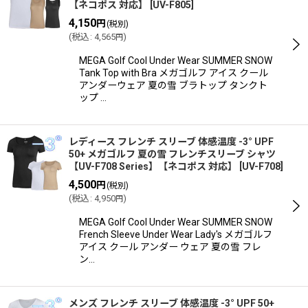
【ネコポス 対応】
[
UV-F805
]
4,150
円
(税別)
(
税込
:
4,565
)
円
MEGA Golf Cool Under Wear SUMMER SNOW
Tank Top with Bra メガゴルフ アイス クール
アンダーウェア 夏の雪 ブラトップ タンクト
ップ …
レディース フレンチ スリーブ 体感温度 -3° UPF
50+ メガゴルフ 夏の雪 フレンチスリーブ シャツ
【UV-F708 Series】【ネコポス 対応】
[
UV-F708
]
4,500
円
(税別)
(
税込
:
4,950
)
円
MEGA Golf Cool Under Wear SUMMER SNOW
French Sleeve Under Wear Lady's メガゴルフ
アイス クール アンダー ウェア 夏の雪 フレ
ン…
メンズ フレンチ スリーブ 体感温度 -3° UPF 50+