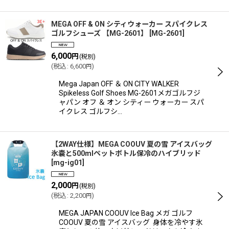
MEGA OFF & ON シティウォーカー スパイクレス
ゴルフシューズ 【MG-2601】
[
MG-2601
]
6,000
円
(税別)
(
税込
:
6,600
)
円
Mega Japan OFF ＆ ON CITY WALKER
Spikeless Golf Shoes MG-2601メガゴルフジ
ャパン オフ ＆ オン シティー ウォーカー スパ
イクレス ゴルフシ…
【2WAY仕様】MEGA COOUV 夏の雪 アイスバッグ
氷嚢と500mlペットボトル保冷のハイブリッド
[
mg-ig01
]
2,000
円
(税別)
(
税込
:
2,200
)
円
MEGA JAPAN COOUV Ice Bag メガ ゴルフ
COOUV 夏の雪 アイスバッグ 身体を冷やす氷