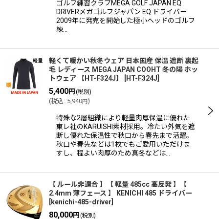
ゴルフ練習クラブMEGA GOLF JAPAN EQ
DRIVERメガゴルフジャパン EQ ドライバー
2009年に発売を開始した極小ヘッドのゴルフ
練…
軽くて暖かい秋冬ウェア 日本国産 保温 遮断 裏起
毛 レディース MEGA JAPAN COOHT 冬の陽 ホッ
トウェア 【HT-F324J】
[
HT-F324J
]
5,400
円
(税別)
(
税込
:
5,940
)
円
特殊な2層組織により軽量肉厚保温に優れた
東レ社のKARUISHI素材採用。冷たい外気を遮
断し優れた保温性で秋口から春先まで活躍。
秋口や春先などは1枚でもご愛用いただけま
すし、程よい肉厚のため真冬などは…
【 ルール非適合 】【 軽量 485cc 高反発 】【
2.4mm 薄フェース 】 KENICHI 485 ドライバー
[
kenichi-485-driver
]
80,000
円
(税別)