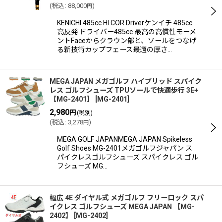
(
税込
:
88,000
)
円
KENICHI 485cc HI COR Driverケンイチ 485cc
高反発 ドライバー485cc 最高の高慣性モーメ
ントFaceからクラウン部と、ソールをつなげ
る新技術カップフェース最適の厚さ…
MEGA JAPAN メガゴルフ ハイブリッド スパイク
レス ゴルフシューズ TPUソールで快適歩行 3E+
【MG-2401】
[
MG-2401
]
2,980
円
(税別)
(
税込
:
3,278
)
円
MEGA GOLF JAPANMEGA JAPAN Spikeless
Golf Shoes MG-2401メガゴルフジャパン ス
パイクレスゴルフシューズ スパイクレス ゴル
フシューズ MG…
幅広 4E ダイヤル式 メガゴルフ フリーロック スパ
イクレス ゴルフシューズ MEGA JAPAN 【MG-
2402】
[
MG-2402
]