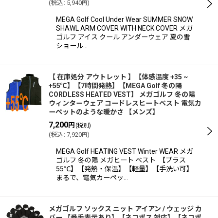
(
税込
:
5,940
)
円
MEGA Golf Cool Under Wear SUMMER SNOW
SHAWL ARM COVER WITH NECK COVER メガ
ゴルフ アイス クール アンダーウェア 夏の雪
ショール…
【 在庫処分 アウトレット 】【体感温度 +35 ~
+55℃】【7時間発熱】【MEGA Golf 冬の陽
CORDLESS HEATED VEST】 メガゴルフ 冬の陽
ウィンターウェア コードレスヒートベスト 電気カ
ーペットのような暖かさ 【メンズ】
7,200
円
(税別)
(
税込
:
7,920
)
円
MEGA Golf HEATING VEST Winter WEAR メガ
ゴルフ 冬の陽 メガヒート ベスト 【プラス
55℃】【発熱・保温】【軽量】【手洗い可】
まるで、電気カーペッ…
メガゴルフ ソックス ニット アイアン / ウェッジ カ
バー 【番手表示あり】【ネコポス 対応】【ネコポ