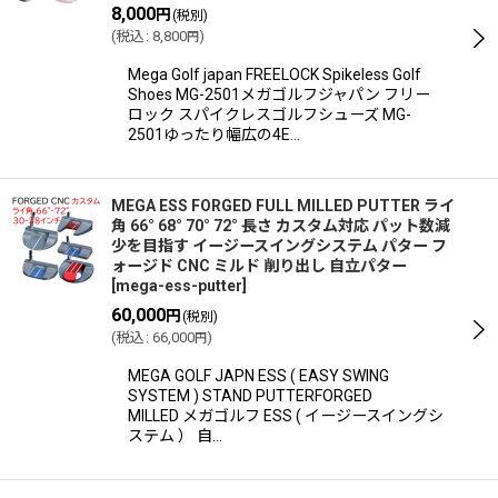
8,000
円
(税別)
(
税込
:
8,800
)
円
Mega Golf japan FREELOCK Spikeless Golf
Shoes MG-2501メガゴルフジャパン フリー
ロック スパイクレスゴルフシューズ MG-
2501ゆったり幅広の4E…
MEGA ESS FORGED FULL MILLED PUTTER ライ
角 66° 68° 70° 72° 長さ カスタム対応 パット数減
少を目指す イージースイングシステム パター フ
ォージド CNC ミルド 削り出し 自立パター
[
mega-ess-putter
]
60,000
円
(税別)
(
税込
:
66,000
)
円
MEGA GOLF JAPN ESS ( EASY SWING
SYSTEM ) STAND PUTTERFORGED
MILLED メガゴルフ ESS ( イージースイングシ
ステム ） 自…