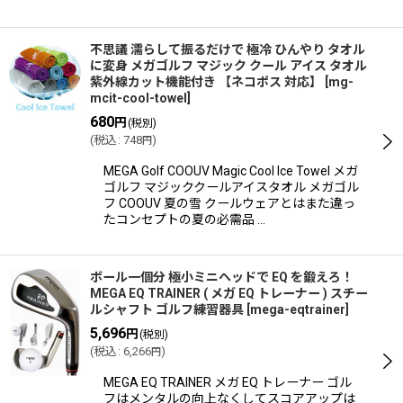
不思議 濡らして振るだけで 極冷 ひんやり タオル
に変身 メガゴルフ マジック クール アイス タオル
紫外線カット機能付き 【ネコポス 対応】
[
mg-
mcit-cool-towel
]
680
円
(税別)
(
税込
:
748
)
円
MEGA Golf COOUV Magic Cool Ice Towel メガ
ゴルフ マジッククールアイスタオル メガゴル
フ COOUV 夏の雪 クールウェアとはまた違っ
たコンセプトの夏の必需品 …
ボール一個分 極小ミニヘッドで EQ を鍛えろ！
MEGA EQ TRAINER ( メガ EQ トレーナー ) スチー
ルシャフト ゴルフ練習器具
[
mega-eqtrainer
]
5,696
円
(税別)
(
税込
:
6,266
)
円
MEGA EQ TRAINER メガ EQ トレーナー ゴル
フはメンタルの向上なくしてスコアアップは