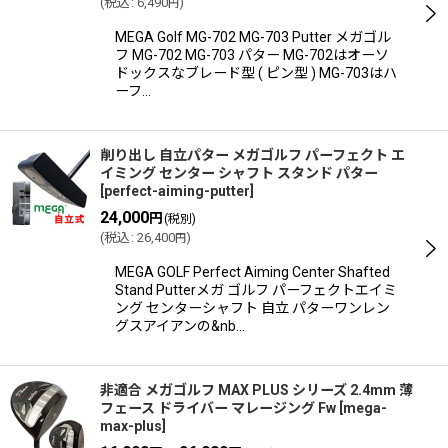
(
税込
:
6,490
)
円
MEGA Golf MG-702 MG-703 Putter メガゴル
フ MG-702 MG-703 パター MG-702はオーソ
ドックスなブレード型 ( ピン型 ) MG-703はハ
ーフ…
削り出し 自立パター メガゴルフ パーフェクト エ
イミング センター シャフト スタンド パター
[
perfect-aiming-putter
]
24,000
円
(税別)
(
税込
:
26,400
)
円
MEGA GOLF Perfect Aiming Center Shafted
Stand Putterメガ ゴルフ パーフェクトエイミ
ング センターシャフト 自立 パターワンレン
グスアイアンの&nb…
非適合 メガゴルフ MAX PLUS シリーズ 2.4mm 薄
フェース ドライバー マレージング Fw
[
mega-
max-plus
]