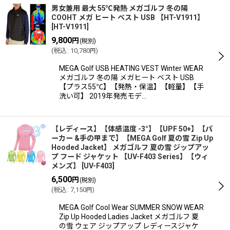
男女兼用 最大 55℃発熱 メガゴルフ 冬の陽
COOHT メガ ヒート ベスト USB 【HT-V1911】
[
HT-V1911
]
9,800
円
(税別)
(
税込
:
10,780
)
円
MEGA Golf USB HEATING VEST Winter WEAR
メガゴルフ 冬の陽 メガヒート ベスト USB
【プラス55℃】【発熱・保温】【軽量】【手
洗い可】 2019年発売モデ…
【レディース】【体感温度 -3°】【UPF 50+】【パ
ーカー &手の甲まで】【MEGA Golf 夏の雪 Zip Up
Hooded Jacket】 メガゴルフ 夏の雪 ジップアッ
プ フード ジャケット 【UV-F403 Series】【ウィ
メンズ】
[
UV-F403
]
6,500
円
(税別)
(
税込
:
7,150
)
円
MEGA Golf Cool Wear SUMMER SNOW WEAR
Zip Up Hooded Ladies Jacket メガゴルフ 夏
の雪 ウェア ジップアップ レディースジャケ