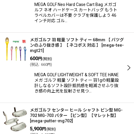
MEGA GOLF Neo Hard Case Cart Bag メガゴ
ルフ ネオ ハードケース カートバッグ もうト
ラベルカバーは不要 クラブを保護しよう 46
インチ対応 ゴル…
メガゴルフ 羽 軽量 ソフト ティー 68mm 【 バツグ
ンのふり抜き感 】【 ネコポス 対応 】
[
mega-tee-
mgt21
]
600
円
(税別)
(
税込
:
660
)
円
MEGA GOLF LIGHTWEIGHT & SOFT TEE HANE
メガ ゴルフ 軽量 ソフト ティー 羽1gの軽量設
計しなるソフト設計抵抗感を軽減させふり抜
き感の向上光を反射させ見つ…
メガゴルフ センター ヒール シャフト ピン型 MG-
702 MG-703 パター 【ピン型】【マレット型】
[
mega-putter-mg702
]
5,900
円
(税別)