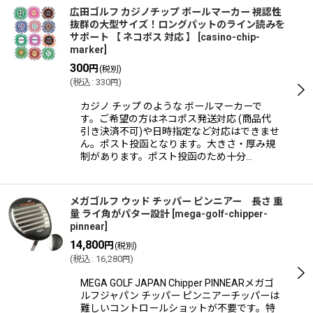
広田ゴルフ カジノチップ ボールマーカー 視認性
抜群の大型サイズ！ロングパットのライン読みを
サポート 【 ネコポス 対応 】
[
casino-chip-
marker
]
300
円
(税別)
(
税込
:
330
)
円
カジノ チップ のような ボールマーカーで
す。ご希望の方はネコポス発送対応 (商品代
引き決済不可)や日時指定など対応はできませ
ん。ポスト投函となります。大きさ・厚み規
制があります。ポスト投函のため十分…
メガゴルフ ウッド チッパー ピンニアー 長さ 重
量 ライ角がパター設計
[
mega-golf-chipper-
pinnear
]
14,800
円
(税別)
(
税込
:
16,280
)
円
MEGA GOLF JAPAN Chipper PINNEARメガゴ
ルフジャパン チッパー ピンニアーチッパーは
難しいコントロールショットが不要です。特