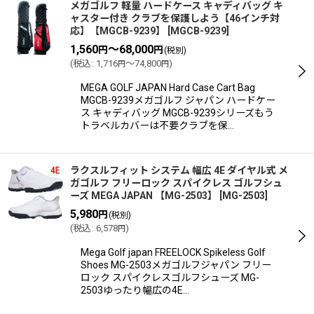
メガゴルフ 軽量 ハードケース キャディバッグ キ
ャスター付き クラブを保護しよう【46インチ対
応】【MGCB-9239】
[
MGCB-9239
]
1,560
～68,000
円
円
(税別)
(
税込
:
1,716
～74,800
)
円
円
MEGA GOLF JAPAN Hard Case Cart Bag
MGCB-9239メガゴルフ ジャパン ハードケー
ス キャディバッグ MGCB-9239シリーズもう
トラベルカバーは不要クラブを保…
ラクスルフィット システム 幅広 4E ダイヤル式 メ
ガゴルフ フリーロック スパイクレス ゴルフシュ
ーズ MEGA JAPAN 【MG-2503】
[
MG-2503
]
5,980
円
(税別)
(
税込
:
6,578
)
円
Mega Golf japan FREELOCK Spikeless Golf
Shoes MG-2503メガゴルフジャパン フリー
ロック スパイクレスゴルフシューズ MG-
2503ゆったり幅広の4E…