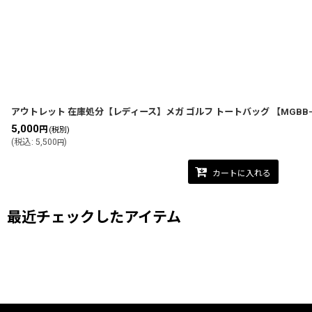
並び順
:
アウトレット 在庫処分【レディース】メガ ゴルフ トートバッグ 【MGBB-F
5,000
円
(税別)
(
税込
:
5,500
)
円
カートに入れる
最近チェックしたアイテム