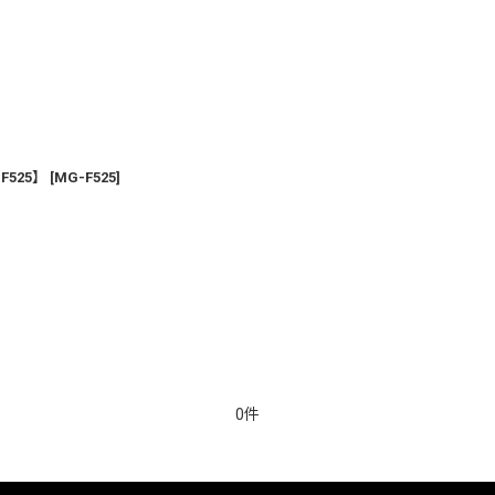
絞り込む
525】
[
MG-F525
]
0件