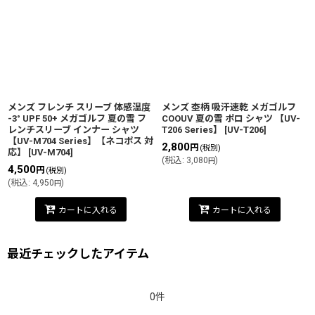
メンズ フレンチ スリーブ 体感温度
メンズ 杢柄 吸汗速乾 メガゴルフ
-3° UPF 50+ メガゴルフ 夏の雪 フ
COOUV 夏の雪 ポロ シャツ 【UV-
レンチスリーブ インナー シャツ
T206 Series】
[
UV-T206
]
【UV-M704 Series】【ネコポス 対
2,800
円
(税別)
応】
[
UV-M704
]
(
税込
:
3,080
)
円
4,500
円
(税別)
(
税込
:
4,950
)
円
カートに入れる
カートに入れる
最近チェックしたアイテム
0件