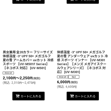
男女兼用 全20カラー フリーサイズ
体感温度 -3° UPF 50+ メガゴルフ
体感温度 -3° UPF 50+ メガゴルフ
夏の雪 アンダーウェア uvカット 冷
夏の雪 アームカバー uvカット 冷感
感 スポーツ インナー 【UV-M301
スポーツ 【UV-M501F Series】
Series】【メンズ メガアイスクー
【ネコポス 対応】
[
UV-M501
]
ルウェアシリーズ】【ネコポス 対
応】
[
UV-M301
]
2,100
～2,250
円
円
(税別)
6,000
円
(税別)
(
税込
:
2,310
～2,475
)
円
円
(
税込
:
6,600
)
円
カートに入れる
カートに入れる