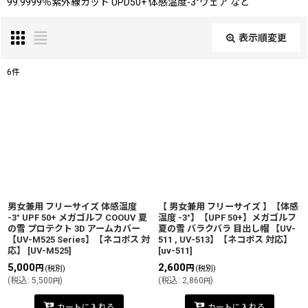
99.9999％紫外線カット UPD50+ 体感温度-3°ウェア など
表示順変更
閉じる
6
件
表示数
:
並び順
:
絞り込む
男女兼用 フリーサイズ 体感温度
【 男女兼用 フリーサイズ 】【体感
-3° UPF 50+ メガゴルフ COOUV 夏
温度 -3°】【UPF 50+】メガゴルフ
の雪 プロテクト 3D アームカバー
夏の雪 バラクバラ 目出し帽 【UV-
【UV-M525 Series】【ネコポス 対
511 , UV-513】【ネコポス 対応】
応】
[
UV-M525
]
[
uv-511
]
5,000
2,600
円
円
(税別)
(税別)
(
税込
:
5,500
)
(
税込
:
2,860
)
円
円
カートに入れる
カートに入れる