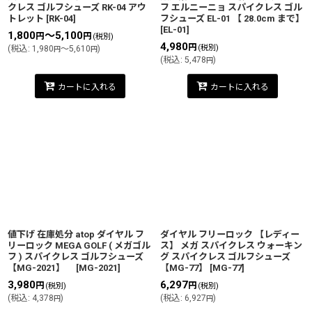
クレス ゴルフシューズ RK-04 アウ
フ エルニーニョ スパイクレス ゴル
トレット
[
RK-04
]
フシューズ EL-01 【 28.0cm まで】
[
EL-01
]
1,800
～5,100
円
円
(税別)
4,980
円
(税別)
(
税込
:
1,980
～5,610
)
円
円
(
税込
:
5,478
)
円
カートに入れる
カートに入れる
値下げ 在庫処分 atop ダイヤル フ
ダイヤル フリーロック 【レディー
リーロック MEGA GOLF ( メガゴル
ス】 メガ スパイクレス ウォーキン
フ ) スパイクレス ゴルフシューズ
グ スパイクレス ゴルフシューズ
【MG-2021】
[
MG-2021
]
【MG-77】
[
MG-77
]
3,980
6,297
円
円
(税別)
(税別)
(
税込
:
4,378
)
(
税込
:
6,927
)
円
円