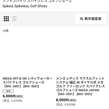
ソフトスパイク スパイクレス ゴルフシューズ
Spiked, Spikeless, Golf Shoes
表示順変更
閉じる
12
件
サブカテゴリ
:
表示数
:
並び順
:
MEGA OFF & ON シティウォーカー
メンズ レディス ラクスルフィット
スパイクレス ゴルフシューズ
システム 幅広 4E ダイヤル式 メガ
絞り込む
【MG-2601】
[
MG-2601
]
ゴルフ フリーロック スパイクレス
ゴルフシューズ MEGA JAPAN
【MG-2501】
[
MG-2501
]
6,000
円
(税別)
8,000
円
(税別)
(
税込
:
6,600
)
円
(
税込
:
8,800
)
円