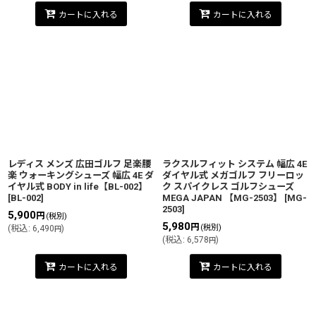
カートに入れる
カートに入れる
レディス メンズ 広田ゴルフ 足楽腰
ラクスルフィット システム 幅広 4E
楽 ウォーキングシューズ 幅広 4E ダ
ダイヤル式 メガゴルフ フリーロッ
イヤル式 BODY in life【BL-002】
ク スパイクレス ゴルフシューズ
[
BL-002
]
MEGA JAPAN 【MG-2503】
[
MG-
2503
]
5,900
円
(税別)
5,980
円
(税別)
(
税込
:
6,490
)
円
(
税込
:
6,578
)
円
カートに入れる
カートに入れる