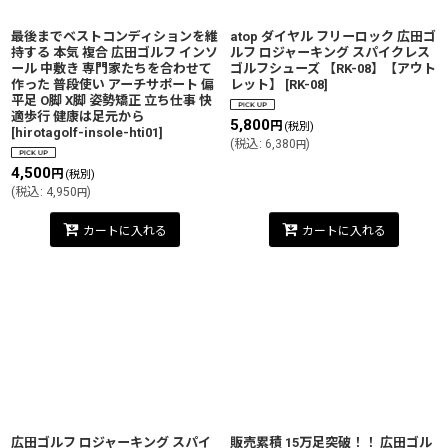
最後までベストコンディションを維
atop ダイヤル フリーロック 広田ゴ
持する 本気 複合 広田ゴルフ インソ
ルフ ロジャーキング スパイクレス
ール 中敷き 専門家たちを合わせて
ゴルフシューズ 【RK-08】【アウト
作った 普段使い アーチサポート 偏
レット】
[
RK-08
]
平足 O脚 X脚 姿勢矯正 立ち仕事 快
適歩行 健康は足元から
5,800
円
(税別)
[
hirotagolf-insole-hti01
]
(
税込
:
6,380
)
円
4,500
円
(税別)
(
税込
:
4,950
)
円
カートに入れる
カートに入れる
広田ゴルフ ロジャーキング スパイ
販売累積 15万足突破！！ 広田ゴル