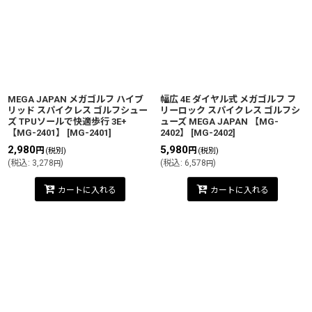
MEGA JAPAN メガゴルフ ハイブ
幅広 4E ダイヤル式 メガゴルフ フ
リッド スパイクレス ゴルフシュー
リーロック スパイクレス ゴルフシ
ズ TPUソールで快適歩行 3E+
ューズ MEGA JAPAN 【MG-
【MG-2401】
[
MG-2401
]
2402】
[
MG-2402
]
2,980
5,980
円
円
(税別)
(税別)
(
税込
:
3,278
)
(
税込
:
6,578
)
円
円
カートに入れる
カートに入れる